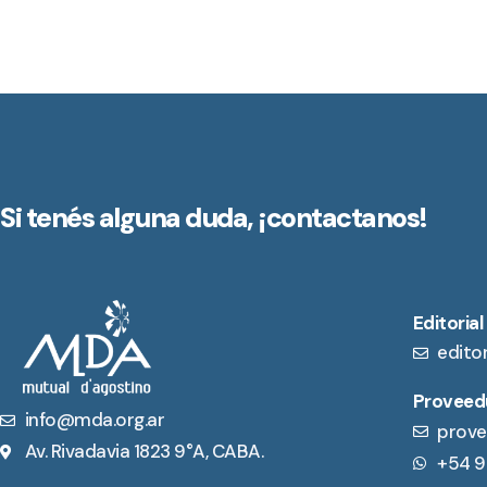
Si tenés alguna duda,
¡contactanos!
Editorial
edito
Proveedu
info@mda.org.ar
prove
Av. Rivadavia 1823 9°A, CABA.
+54 9