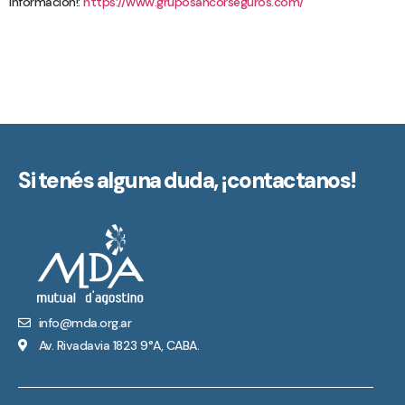
información!:
https://www.gruposancorseguros.com/
Si tenés alguna duda,
¡contactanos!
info@mda.org.ar
Av. Rivadavia 1823 9°A, CABA.