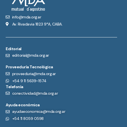
info@mda.org.ar
Av. Rivadavia 1823 9°A, CABA.
Editorial
editorial@mda.org.ar
Proveeduría Tecnológica
proveeduria@mda.org.ar
+54 9 11 5639-1574
Telefonía
conectividad@mda.org.ar
Ayuda económica
ayudaeconomica@mda.org.ar
+54 11 8059 0598