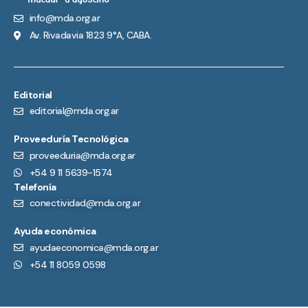
info@mda.org.ar
Av. Rivadavia 1823 9°A, CABA.
Editorial
editorial@mda.org.ar
Proveeduría Tecnológica
proveeduria@mda.org.ar
+54 9 11 5639-1574
Telefonía
conectividad@mda.org.ar
Ayuda económica
ayudaeconomica@mda.org.ar
+54 11 8059 0598