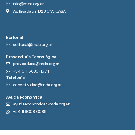
info@mda.org.ar
Av. Rivadavia 1823 9°A, CABA.
Editorial
editorial@mda.org.ar
Proveeduría Tecnológica
proveeduria@mda.org.ar
+54 9 11 5639-1574
Telefonía
conectividad@mda.org.ar
Ayuda económica
ayudaeconomica@mda.org.ar
+54 11 8059 0598