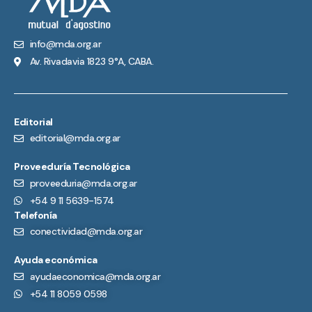
info@mda.org.ar
Av. Rivadavia 1823 9°A, CABA.
Editorial
editorial@mda.org.ar
Proveeduría Tecnológica
proveeduria@mda.org.ar
+54 9 11 5639-1574
Telefonía
conectividad@mda.org.ar
Ayuda económica
ayudaeconomica@mda.org.ar
+54 11 8059 0598