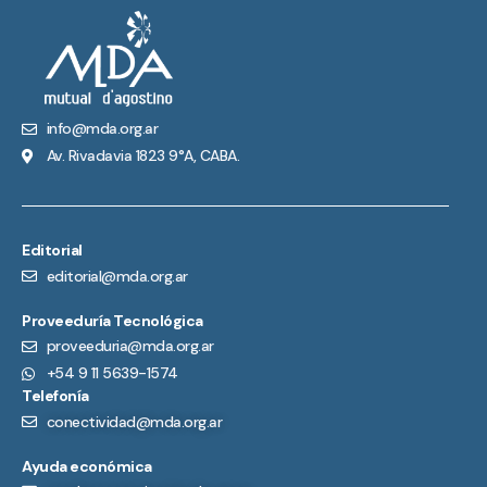
info@mda.org.ar
Av. Rivadavia 1823 9°A, CABA.
Editorial
editorial@mda.org.ar
Proveeduría Tecnológica
proveeduria@mda.org.ar
+54 9 11 5639-1574
Telefonía
conectividad@mda.org.ar
Ayuda económica