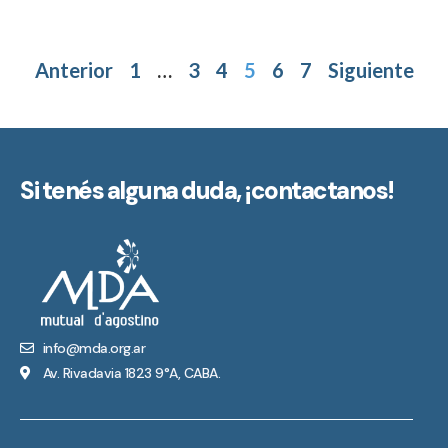
Anterior
1
…
3
4
5
6
7
Siguiente
Si tenés alguna duda,
¡contactanos!
info@mda.org.ar
Av. Rivadavia 1823 9°A, CABA.