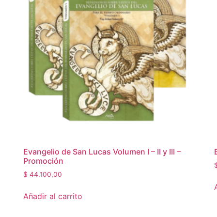
Evangelio de San Lucas Volumen I – II y III –
Promoción
$
44.100,00
Añadir al carrito