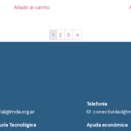
Añadir al carrito
1
2
3
→
Telefonía
rial@mda.org.ar
conectividad@m
ría Tecnológica
Ayuda económica