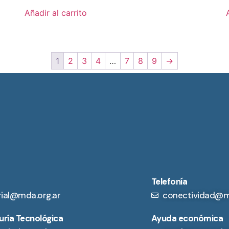
Añadir al carrito
1
2
3
4
…
7
8
9
→
Telefonía
rial@mda.org.ar
conectividad@m
ría Tecnológica
Ayuda económica