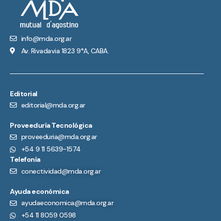
info@mda.org.ar
Av. Rivadavia 1823 9°A, CABA.
Editorial
editorial@mda.org.ar
Proveeduría Tecnológica
proveeduria@mda.org.ar
+54 9 11 5639-1574
Telefonía
conectividad@mda.org.ar
Ayuda económica
ayudaeconomica@mda.org.ar
+54 11 8059 0598