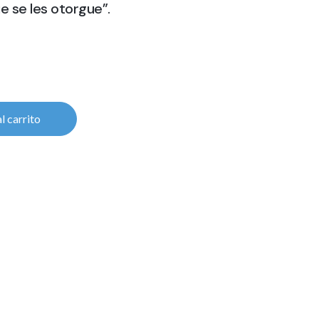
 se les otorgue”.
l carrito