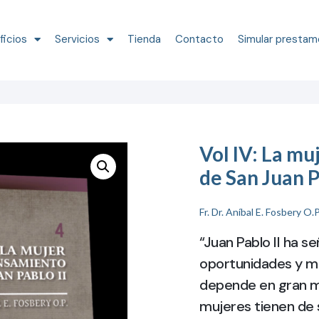
ficios
Servicios
Tienda
Contacto
Simular prestam
Vol IV: La mu
de San Juan P
Fr. Dr. Aníbal E. Fosbery O.P
“Juan Pablo II ha s
oportunidades y m
depende en gran me
mujeres tienen de 