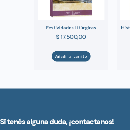
Festividades Litúrgicas
His
$
17.500,00
Añadir al carrito
Si tenés alguna duda,
¡contactanos!