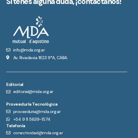
Si tenés alguna duda,
¡contactanos!
info@mda.org.ar
Av. Rivadavia 1823 9°A, CABA.
Editorial
editorial@mda.org.ar
Proveeduría Tecnológica
proveeduria@mda.org.ar
+54 9 11 5639-1574
Telefonía
conectividad@mda.org.ar