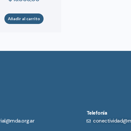
Añadir al carrito
Telefonía
rial@mda.org.ar
conectividad@m