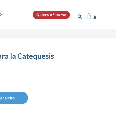
o
Quiero Afiliarme
ara la Catequesis
l carrito