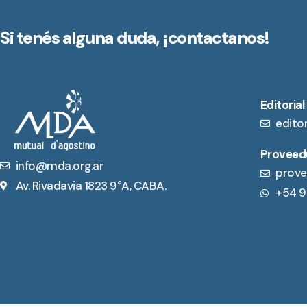
Si tenés alguna duda,
¡contactanos!
Editorial
edito
Proveedu
info@mda.org.ar
prove
Av. Rivadavia 1823 9°A, CABA.
+54 9