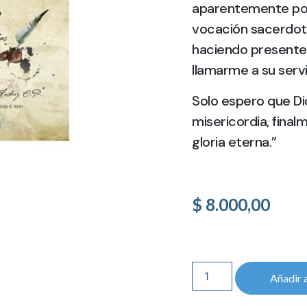
aparentemente poc
vocación sacerdota
haciendo presente 
llamarme a su servi
Solo espero que Dio
misericordia, final
gloria eterna.”
$
8.000,00
Añadir a