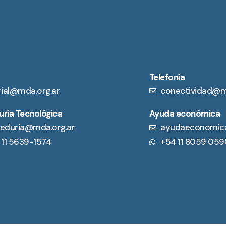
Telefonía
rial@mda.org.ar
conectividad@m
ría Tecnológica
Ayuda económica
eduria@mda.org.ar
ayudaeconomic
 11 5639-1574
+54 11 8059 059