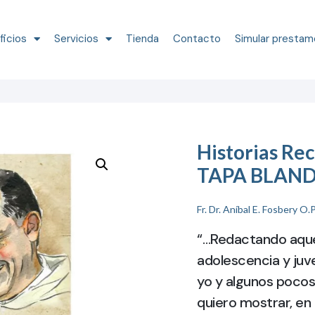
ficios
Servicios
Tienda
Contacto
Simular prestam
Historias Rec
TAPA BLAN
Fr. Dr. Aníbal E. Fosbery O.P
“…Redactando aquel
adolescencia y juv
yo y algunos pocos
quiero mostrar, en