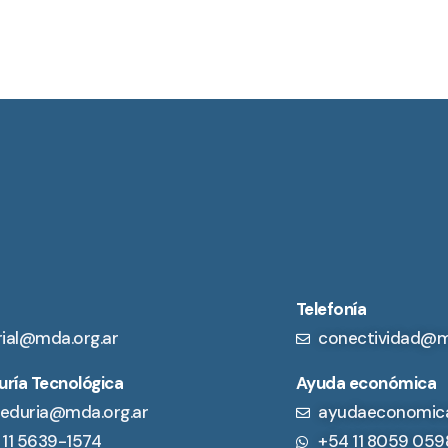
Telefonía
rial@mda.org.ar
conectividad@m
ría Tecnológica
Ayuda económica
eduria@mda.org.ar
ayudaeconomic
 11 5639-1574
+54 11 8059 059