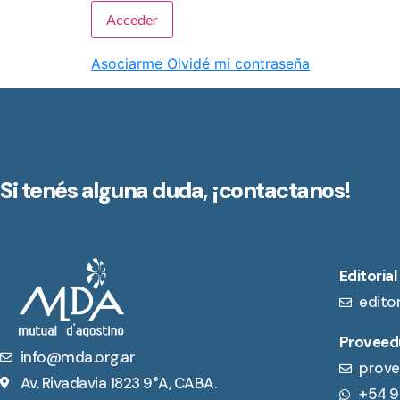
Asociarme
Olvidé mi contraseña
Si tenés alguna duda,
¡contactanos!
Editorial
edito
Proveedu
info@mda.org.ar
prove
Av. Rivadavia 1823 9°A, CABA.
+54 9